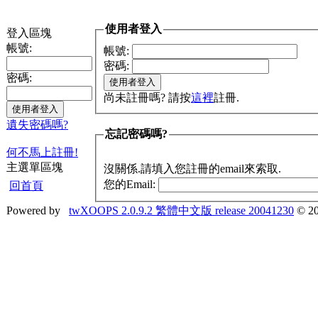
使用者登入
登入區塊
帳號:
帳號:
密碼:
密碼:
尚未註冊嗎? 請按
這裡
註冊.
遺失密碼嗎?
忘記密碼嗎?
何不馬上註冊!
主選單區塊
沒關係.請填入您註冊的email來索取.
您的Email:
回首頁
Powered by
twXOOPS 2.0.9.2 繁體中文版 release 20041230
© 20