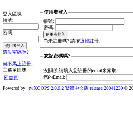
使用者登入
登入區塊
帳號:
帳號:
密碼:
密碼:
尚未註冊嗎? 請按
這裡
註冊.
遺失密碼嗎?
忘記密碼嗎?
何不馬上註冊!
主選單區塊
沒關係.請填入您註冊的email來索取.
您的Email:
回首頁
Powered by
twXOOPS 2.0.9.2 繁體中文版 release 20041230
© 20