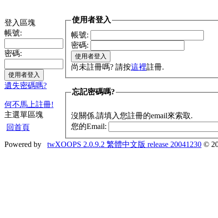
使用者登入
登入區塊
帳號:
帳號:
密碼:
密碼:
尚未註冊嗎? 請按
這裡
註冊.
遺失密碼嗎?
忘記密碼嗎?
何不馬上註冊!
主選單區塊
沒關係.請填入您註冊的email來索取.
您的Email:
回首頁
Powered by
twXOOPS 2.0.9.2 繁體中文版 release 20041230
© 20