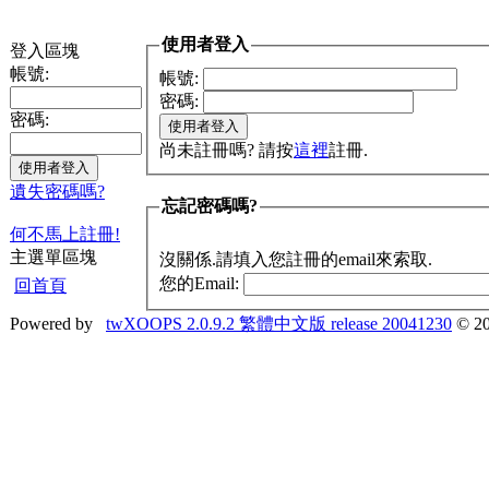
使用者登入
登入區塊
帳號:
帳號:
密碼:
密碼:
尚未註冊嗎? 請按
這裡
註冊.
遺失密碼嗎?
忘記密碼嗎?
何不馬上註冊!
主選單區塊
沒關係.請填入您註冊的email來索取.
您的Email:
回首頁
Powered by
twXOOPS 2.0.9.2 繁體中文版 release 20041230
© 20