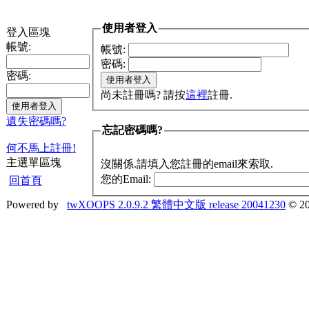
使用者登入
登入區塊
帳號:
帳號:
密碼:
密碼:
尚未註冊嗎? 請按
這裡
註冊.
遺失密碼嗎?
忘記密碼嗎?
何不馬上註冊!
主選單區塊
沒關係.請填入您註冊的email來索取.
您的Email:
回首頁
Powered by
twXOOPS 2.0.9.2 繁體中文版 release 20041230
© 20