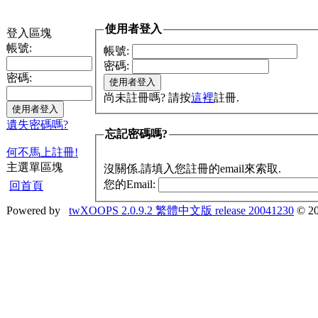
使用者登入
登入區塊
帳號:
帳號:
密碼:
密碼:
尚未註冊嗎? 請按
這裡
註冊.
遺失密碼嗎?
忘記密碼嗎?
何不馬上註冊!
主選單區塊
沒關係.請填入您註冊的email來索取.
您的Email:
回首頁
Powered by
twXOOPS 2.0.9.2 繁體中文版 release 20041230
© 20