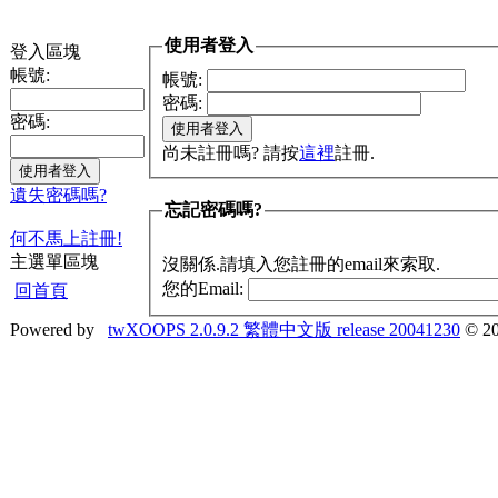
使用者登入
登入區塊
帳號:
帳號:
密碼:
密碼:
尚未註冊嗎? 請按
這裡
註冊.
遺失密碼嗎?
忘記密碼嗎?
何不馬上註冊!
主選單區塊
沒關係.請填入您註冊的email來索取.
您的Email:
回首頁
Powered by
twXOOPS 2.0.9.2 繁體中文版 release 20041230
© 20