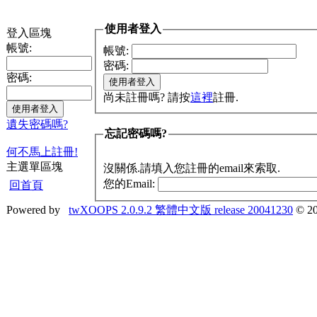
使用者登入
登入區塊
帳號:
帳號:
密碼:
密碼:
尚未註冊嗎? 請按
這裡
註冊.
遺失密碼嗎?
忘記密碼嗎?
何不馬上註冊!
主選單區塊
沒關係.請填入您註冊的email來索取.
您的Email:
回首頁
Powered by
twXOOPS 2.0.9.2 繁體中文版 release 20041230
© 20