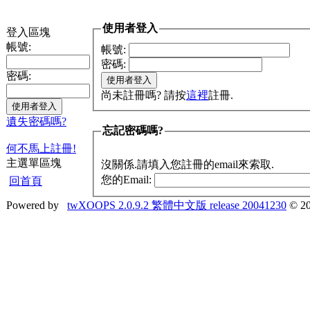
使用者登入
登入區塊
帳號:
帳號:
密碼:
密碼:
尚未註冊嗎? 請按
這裡
註冊.
遺失密碼嗎?
忘記密碼嗎?
何不馬上註冊!
主選單區塊
沒關係.請填入您註冊的email來索取.
您的Email:
回首頁
Powered by
twXOOPS 2.0.9.2 繁體中文版 release 20041230
© 20