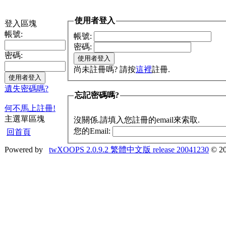
使用者登入
登入區塊
帳號:
帳號:
密碼:
密碼:
尚未註冊嗎? 請按
這裡
註冊.
遺失密碼嗎?
忘記密碼嗎?
何不馬上註冊!
主選單區塊
沒關係.請填入您註冊的email來索取.
您的Email:
回首頁
Powered by
twXOOPS 2.0.9.2 繁體中文版 release 20041230
© 20