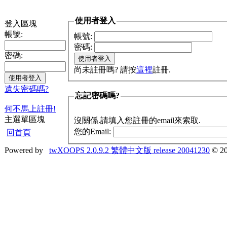
使用者登入
登入區塊
帳號:
帳號:
密碼:
密碼:
尚未註冊嗎? 請按
這裡
註冊.
遺失密碼嗎?
忘記密碼嗎?
何不馬上註冊!
主選單區塊
沒關係.請填入您註冊的email來索取.
您的Email:
回首頁
Powered by
twXOOPS 2.0.9.2 繁體中文版 release 20041230
© 20