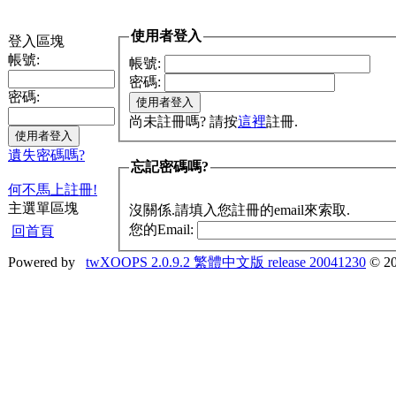
使用者登入
登入區塊
帳號:
帳號:
密碼:
密碼:
尚未註冊嗎? 請按
這裡
註冊.
遺失密碼嗎?
忘記密碼嗎?
何不馬上註冊!
主選單區塊
沒關係.請填入您註冊的email來索取.
您的Email:
回首頁
Powered by
twXOOPS 2.0.9.2 繁體中文版 release 20041230
© 20